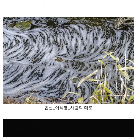
입선_이석영_사랑의 미로