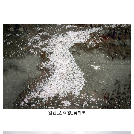
입선_손희영_꽃지도