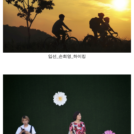
입선_손희영_하이킹