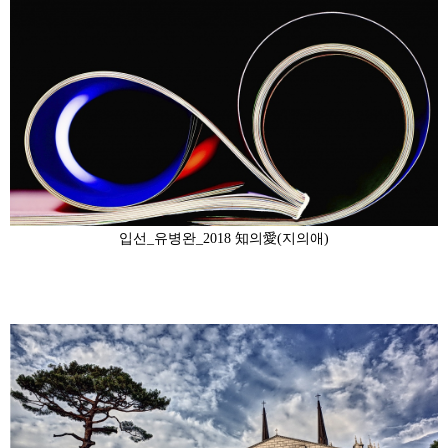
입선_유병완_2018 知의愛(지의애)