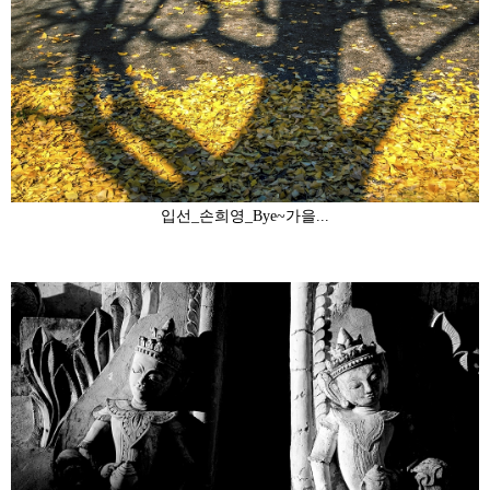
입선_손희영_Bye~가을...