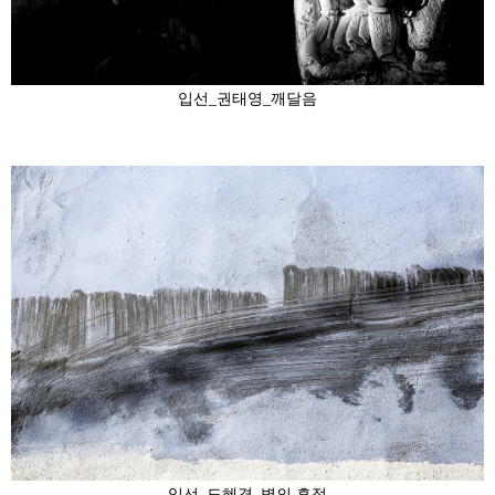
입선_권태영_깨달음