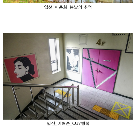
입선_이춘화_봄날의 추억
입선_이해순_CGV행복