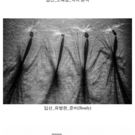
입선_도혜경_벽의 흔적
입선_유병완_준비(Ready)