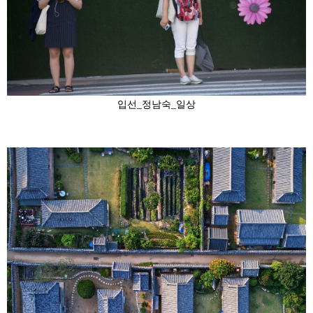
입선_정남숙_일상