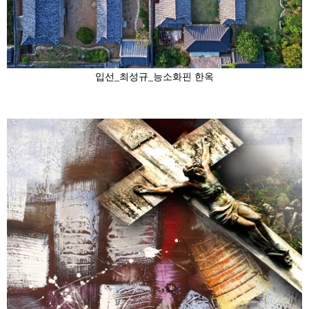
입선_최성규_능소화핀 한옥