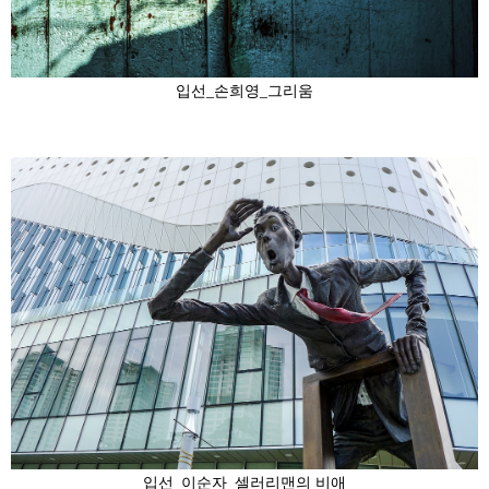
입선_손희영_그리움
입선_이순자_셀러리맨의 비애