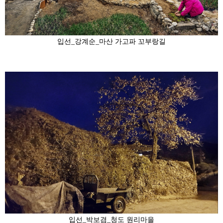
입선_강계순_마산 가고파 꼬부랑길
입선_박보겸_청도 원리마을